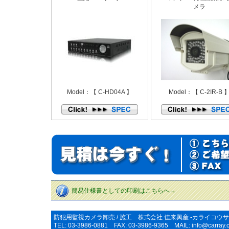
メラ
Model：【 C-HD04A 】
Model：【 C-2IR-B 
簡易仕様書としての印刷はこちらへ→
防犯用監視カメラ卸売 / 施工 株式会社 佳来興産 -カライコウサ
TEL: 03-3986-0881 FAX: 03-3986-9365 MAIL:
info@carray.c