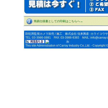
簡易仕様書としての印刷はこちらへ→
防犯用監視カメラ卸売 / 施工 株式会社 佳来興産 -カライコウサ
TEL: 03-3986-0881 FAX: 03-3986-9365 MAIL:
info@carray.c
This site Administration of Carray Industry Co.,Ltd. - Copyright 