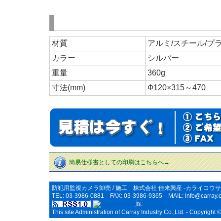
材質
アルミ/スチール/プ
カラー
シルバー
重量
360g
寸法(mm)
Ф120×315～470
簡易仕様書としての印刷はこちらへ→
防犯用監視カメラ卸売 / 施工 株式会社 佳来興産 -カライコウサ
TEL: 03-3986-0881 FAX: 03-3986-9365 MAIL:
info@carray.c
This site Administration of Carray Industry Co.,Ltd. - Copyright 