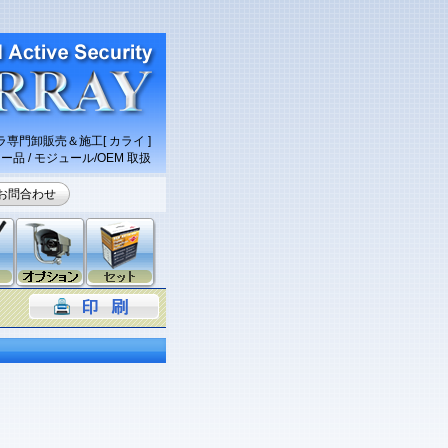
専門卸販売＆施工[ カライ ]
ー品 / モジュール/OEM 取扱
お問合わせ