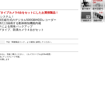
グタイプカメラ4台をセットにしたお買得製品！
システム！
64圧縮方式のデジタル500GB/HDDレコーダー
時だけ録画する動体検知機能内蔵
クによる簡単バックアップ
グタイプ、防滴カメラ４台がセット
下記「関連製品リンク」より個別に参照してください。
ません。別途ご購入ください。（カメラケーブルは0.5m程度）
TBにアップグレード可能。
が付属します