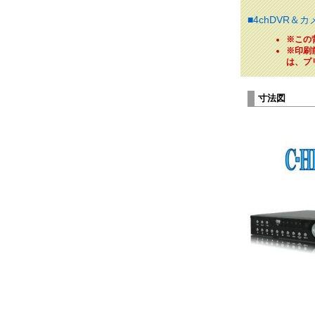
■4chDVR＆カ
※この
※印刷
は、プ
寸法図