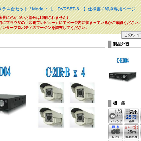
メラ４台セット / Model：【 DVRSET-8 】仕様書 / 印刷専用ページ
背景に色がついた部分は印刷されません）
前にブラウザの「印刷プレビュー」にてページ内に収まっているかご確認ください
リンタープロパティのマージンを調整してください。
製品外観
機 能