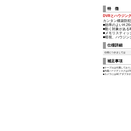
特 徴
DVRとハウジン
カンタン構築防犯
■効率のよいH.2
■動く対象がある
■メモリスティッ
■暗視、ハウジン
仕様詳細
仕様につきましては
補足事項
■ケーブルは付属しており
■内蔵ハードディスクは1
■カメラにはACアダプタ